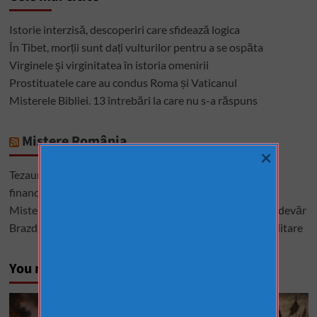
Istorie interzisă, descoperiri care sfidează logica
În Tibet, morții sunt dați vulturilor pentru a se ospăta
Virginele şi virginitatea în istoria omenirii
Prostituatele care au condus Roma și Vaticanul
Misterele Bibliei. 13 întrebări la care nu s-a răspuns
Mistere România
×
Tezaurul României de la Moscova – cel mai mare mister
financiar din istoria României
Misterele lui Ștefan cel Mare – între istorie, legendă și adevăr
Brazda lui Novac, una dintre cele mai mari construcții militare
You may have missed