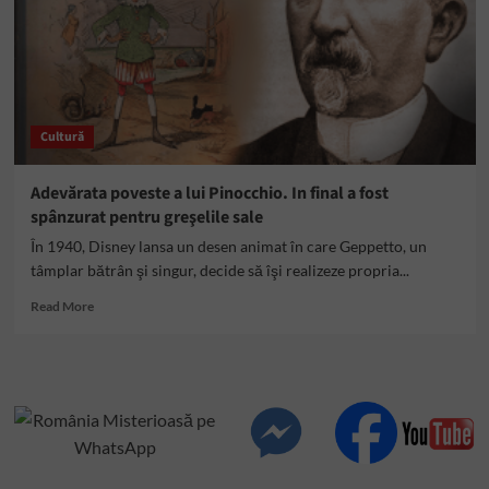
Cultură
Adevărata poveste a lui Pinocchio. In final a fost
spânzurat pentru greşelile sale
În 1940, Disney lansa un desen animat în care Geppetto, un
tâmplar bătrân şi singur, decide să îşi realizeze propria...
Read
Read More
more
about
Adevărata
poveste
a
lui
Pinocchio.
In