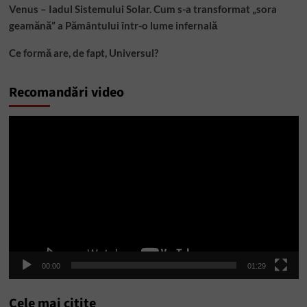
Venus – Iadul Sistemului Solar. Cum s-a transformat „sora
geamănă” a Pământului într-o lume infernală
Ce formă are, de fapt, Universul?
Recomandări video
Player
video
00:00
01:29
Cele mai citite