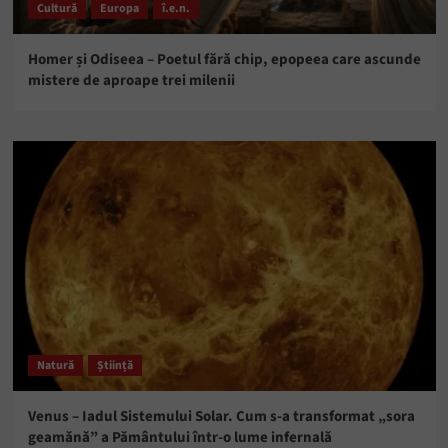
Cultură
Europa
î.e.n.
Homer și Odiseea – Poetul fără chip, epopeea care ascunde
mistere de aproape trei milenii
Natură
Știință
Venus – Iadul Sistemului Solar. Cum s-a transformat „sora
geamănă” a Pământului într-o lume infernală