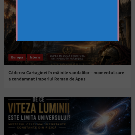
Europa
Istorie
Căderea Cartaginei în mâinile vandalilor – momentul care
a condamnat Imperiul Roman de Apus