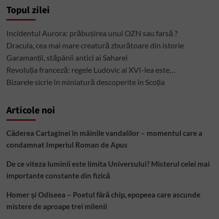
final
Topul zilei
a
fost
spânzurat
Incidentul Aurora: prăbușirea unui OZN sau farsă ?
pentru
Dracula, cea mai mare creatură zburătoare din istorie
greşelile
sale
Garamanții, stăpânii antici ai Saharei
Revoluția franceză: regele Ludovic al XVI-lea este…
Bizarele sicrie în miniatură descoperite în Scoția
Articole noi
Căderea Cartaginei în mâinile vandalilor – momentul care a
condamnat Imperiul Roman de Apus
De ce viteza luminii este limita Universului? Misterul celei mai
importante constante din fizică
Homer și Odiseea – Poetul fără chip, epopeea care ascunde
mistere de aproape trei milenii