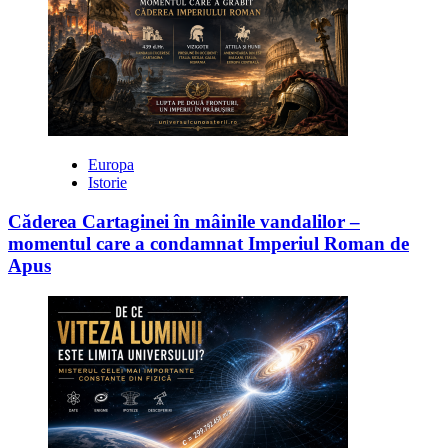
Europa
Istorie
Căderea Cartaginei în mâinile vandalilor –
momentul care a condamnat Imperiul Roman de
Apus