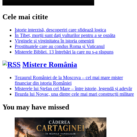
Cele mai citite
Istorie interzisă, descoperiri care sfidează logica
În Tibet, morții sunt dați vulturilor pentru a se ospăta
Virginele şi virginitatea în istoria omenirii
Prostituatele care au condus Roma și Vaticanul
Misterele Bibliei. 13 întrebări la care nu s-a răspuns
Mistere România
Tezaurul României de la Moscova – cel mai mare mister
financiar din istoria României
Misterele lui Ștefan cel Mare – între istorie, legendă și adevăr
Brazda lui Novac, una dintre cele mai mari construcții militare
You may have missed