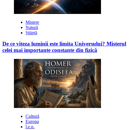
Mistere
Natură
Știință
De ce viteza luminii este limita Universului? Misterul
celei mai importante constante din fizică
Cultură
Europa
î.e.n.