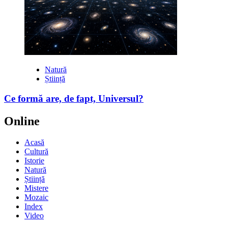
Natură
Știință
Ce formă are, de fapt, Universul?
Online
Acasă
Cultură
Istorie
Natură
Știință
Mistere
Mozaic
Index
Video