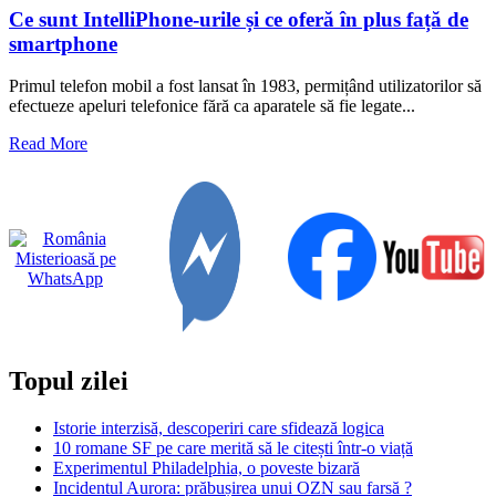
Ce sunt IntelliPhone-urile și ce oferă în plus față de
smartphone
Primul telefon mobil a fost lansat în 1983, permițând utilizatorilor să
efectueze apeluri telefonice fără ca aparatele să fie legate...
Read
Read More
more
about
Ce
sunt
IntelliPhone-
urile
și
ce
oferă
în
plus
Topul zilei
față
de
smartphone
Istorie interzisă, descoperiri care sfidează logica
10 romane SF pe care merită să le citești într-o viață
Experimentul Philadelphia, o poveste bizară
Incidentul Aurora: prăbușirea unui OZN sau farsă ?