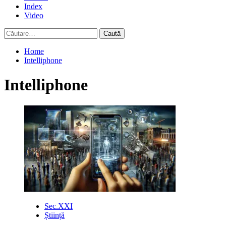
Index
Video
Caută
după:
Home
Intelliphone
Intelliphone
Sec.XXI
Știință