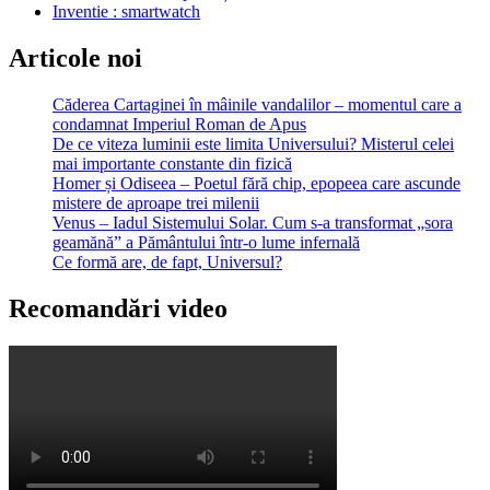
Inventie : smartwatch
Articole noi
Căderea Cartaginei în mâinile vandalilor – momentul care a
condamnat Imperiul Roman de Apus
De ce viteza luminii este limita Universului? Misterul celei
mai importante constante din fizică
Homer și Odiseea – Poetul fără chip, epopeea care ascunde
mistere de aproape trei milenii
Venus – Iadul Sistemului Solar. Cum s-a transformat „sora
geamănă” a Pământului într-o lume infernală
Ce formă are, de fapt, Universul?
Recomandări video