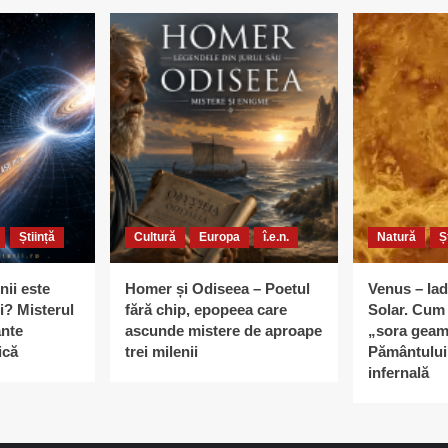
Știință
Cultură
Europa
î.e.n.
Natură
Ș
nii este
Homer și Odiseea – Poetul
Venus – Iad
i? Misterul
fără chip, epopeea care
Solar. Cum 
ante
ascunde mistere de aproape
„sora geam
ică
trei milenii
Pământului 
infernală