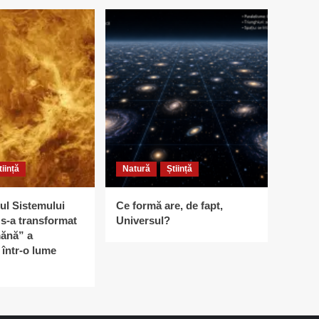
tiință
Natură
Știință
ul Sistemului
Ce formă are, de fapt,
s-a transformat
Universul?
ănă” a
într-o lume