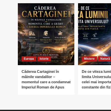
Europa
Istorie
Mistere
Natură
Căderea Cartaginei în
De ce viteza lumi
mâinile vandalilor –
limita Universulu
momentul care a condamnat
celei mai import
Imperiul Roman de Apus
constante din fiz