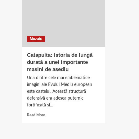
Mozaic
Catapulta: Istoria de lungă
durată a unei importante
mașini de asediu
Una dintre cele mai emblematice
imagini ale Evului Mediu european
este castelul. Această structură
defensivă era adesea puternic
fortificată și...
Read
Read More
more
about
Catapulta:
Istoria