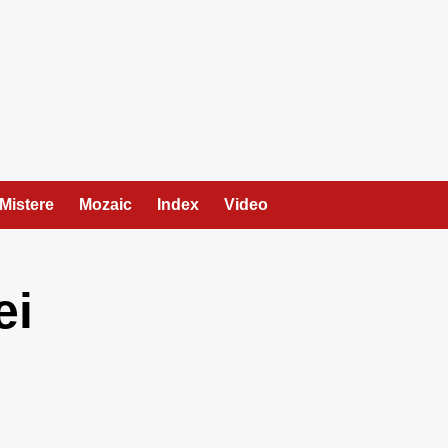
Mistere
Mozaic
Index
Video
ei