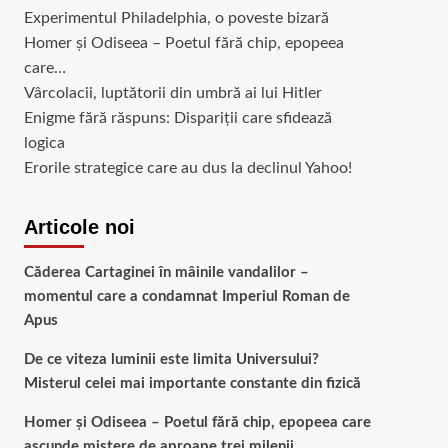
Experimentul Philadelphia, o poveste bizară
Homer și Odiseea – Poetul fără chip, epopeea
care…
Vârcolacii, luptătorii din umbră ai lui Hitler
Enigme fără răspuns: Dispariții care sfidează
logica
Erorile strategice care au dus la declinul Yahoo!
Articole noi
Căderea Cartaginei în mâinile vandalilor –
momentul care a condamnat Imperiul Roman de
Apus
De ce viteza luminii este limita Universului?
Misterul celei mai importante constante din fizică
Homer și Odiseea – Poetul fără chip, epopeea care
ascunde mistere de aproape trei milenii