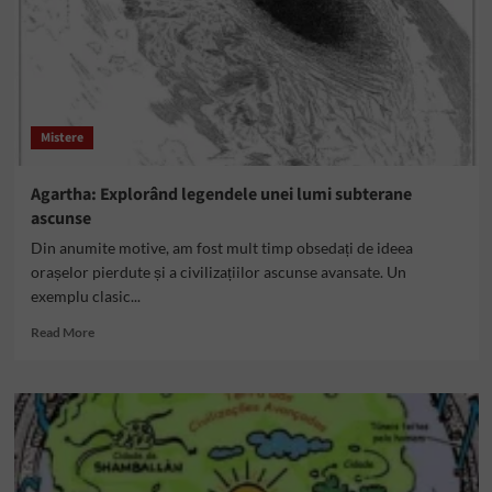
Mistere
Agartha: Explorând legendele unei lumi subterane
ascunse
Din anumite motive, am fost mult timp obsedați de ideea
orașelor pierdute și a civilizațiilor ascunse avansate. Un
exemplu clasic...
Read
Read More
more
about
Agartha:
Explorând
legendele
unei
lumi