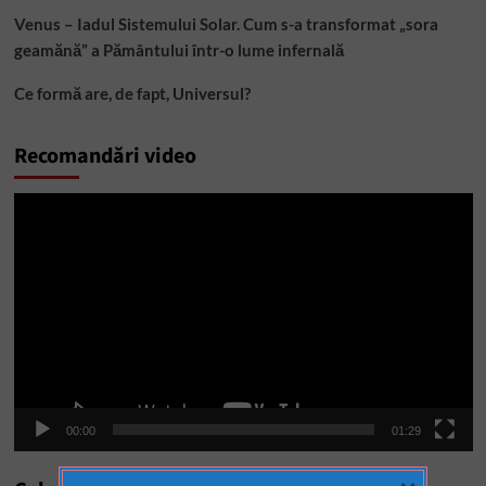
Venus – Iadul Sistemului Solar. Cum s-a transformat „sora
geamănă” a Pământului într-o lume infernală
Ce formă are, de fapt, Universul?
Recomandări video
Player
video
00:00
01:29