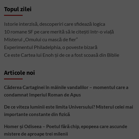
Topul zilei
Istorie interzisă, descoperiri care sfidează logica
10 romane SF pe care merită să le citești într-o viață
Misterul „Omului cu mască de fier”
Experimentul Philadelphia, o poveste bizară
Ce este Cartea lui Enoh și de ce a fost scoasă din Biblie
Articole noi
Căderea Cartaginei în mâinile vandalilor – momentul care a
condamnat Imperiul Roman de Apus
De ce viteza luminii este limita Universului? Misterul celei mai
importante constante din fizică
Homer și Odiseea – Poetul fără chip, epopeea care ascunde
mistere de aproape trei milenii