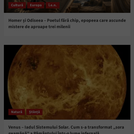
Cultură
Europa
î.e.n.
Homer și Odiseea – Poetul fără chip, epopeea care ascunde
mistere de aproape trei milenii
Natură
Știință
Venus – Iadul Sistemului Solar. Cum s-a transformat „sora
geamănă” a Pământului într-o lume infernală