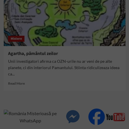
subterane
ascunse
Mistere
Agartha, pământul zeilor
Unii investigatori afirma ca OZN-urile nu ar veni de pe alte
planete, ci din interiorul Pamantului. Stiinta ridiculizeaza ideea
ca...
Read
Read More
more
about
Agartha,
pământul
zeilor