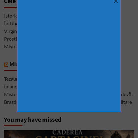
×
Cele mai citite
Istorie interzisă, descoperiri care sfidează logica
În Tibet, morții sunt dați vulturilor pentru a se ospăta
Virginele şi virginitatea în istoria omenirii
Prostituatele care au condus Roma și Vaticanul
Misterele Bibliei. 13 întrebări la care nu s-a răspuns
Mistere România
Tezaurul României de la Moscova – cel mai mare mister
financiar din istoria României
Misterele lui Ștefan cel Mare – între istorie, legendă și adevăr
Brazda lui Novac, una dintre cele mai mari construcții militare
You may have missed