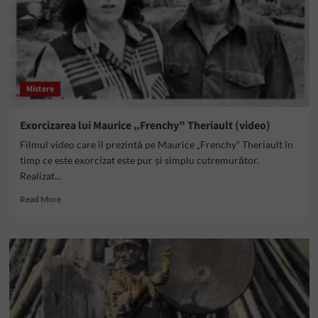
Mistere
Exorcizarea lui Maurice „Frenchy” Theriault (video)
Filmul video care îl prezintă pe Maurice „Frenchy” Theriault în
timp ce este exorcizat este pur și simplu cutremurător.
Realizat...
Read
Read More
more
about
Exorcizarea
lui
Maurice
„Frenchy”
Theriault
(video)