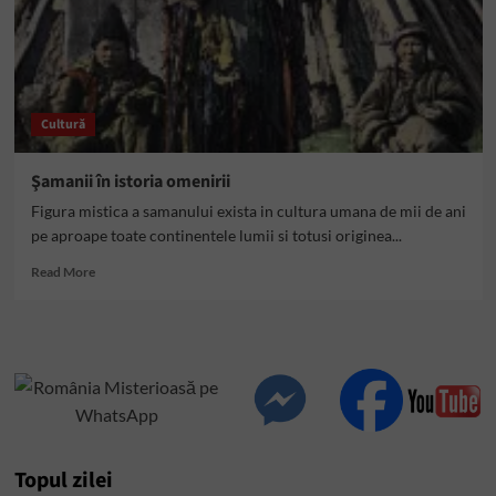
Cultură
Şamanii în istoria omenirii
Figura mistica a samanului exista in cultura umana de mii de ani
pe aproape toate continentele lumii si totusi originea...
Read
Read More
more
about
Şamanii
în
istoria
omenirii
Topul zilei