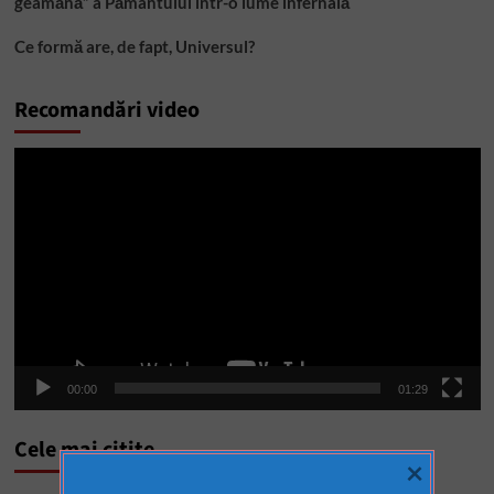
geamănă” a Pământului într-o lume infernală
Ce formă are, de fapt, Universul?
Recomandări video
Player
video
00:00
01:29
Cele mai citite
×