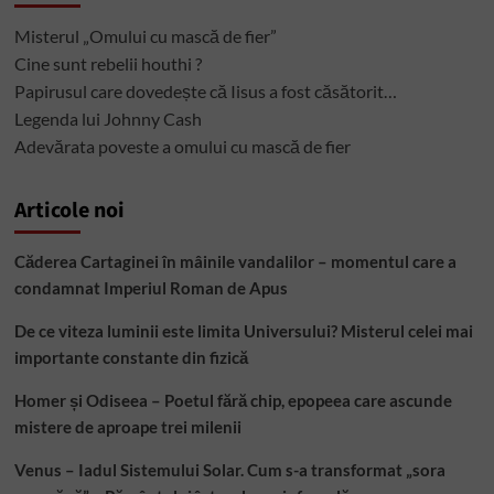
Misterul „Omului cu mască de fier”
Cine sunt rebelii houthi ?
Papirusul care dovedește că Iisus a fost căsătorit…
Legenda lui Johnny Cash
Adevărata poveste a omului cu mască de fier
Articole noi
Căderea Cartaginei în mâinile vandalilor – momentul care a
condamnat Imperiul Roman de Apus
De ce viteza luminii este limita Universului? Misterul celei mai
importante constante din fizică
Homer și Odiseea – Poetul fără chip, epopeea care ascunde
mistere de aproape trei milenii
Venus – Iadul Sistemului Solar. Cum s-a transformat „sora