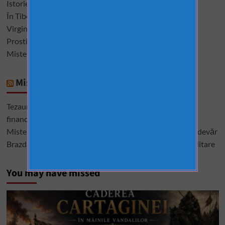
Istorie interzisă, descoperiri care sfidează logica
În Tibet, morții sunt dați vulturilor pentru a se ospăta
Virginele şi virginitatea în istoria omenirii
Prostituatele care au condus Roma și Vaticanul
Misterele Bibliei. 13 întrebări la care nu s-a răspuns
Mistere România
Tezaurul României de la Moscova – cel mai mare mister
financiar din istoria României
Misterele lui Ștefan cel Mare – între istorie, legendă și adevăr
Brazda lui Novac, una dintre cele mai mari construcții militare
You may have missed