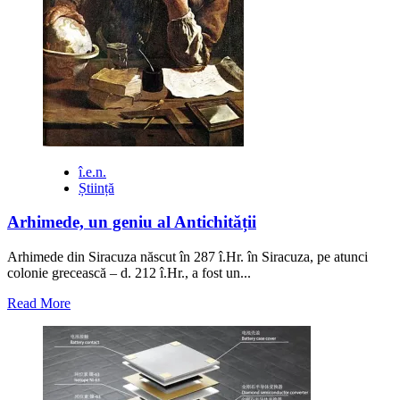
î.e.n.
Știință
Arhimede, un geniu al Antichității
Arhimede din Siracuza născut în 287 î.Hr. în Siracuza, pe atunci
colonie grecească – d. 212 î.Hr., a fost un...
Read
Read More
more
about
Arhimede,
un
geniu
al