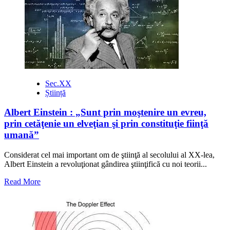
și
nașterea
geometriei
Sec.XX
Știință
Albert Einstein : „Sunt prin moştenire un evreu,
prin cetăţenie un elveţian şi prin constituţie fiinţă
umană”
Considerat cel mai important om de ştiinţă al secolului al XX-lea,
Albert Einstein a revoluţionat gândirea ştiinţifică cu noi teorii...
Read
Read More
more
about
Albert
Einstein
: