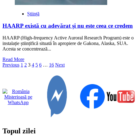
Știință
HAARP există cu adevărat și nu este ceea ce credem
HAARP (High-frequency Active Auroral Research Program) este o
instalație științifică situată în apropiere de Gakona, Alaska, SUA.
Acesta se concentrează...
Read
Read More
Paginație
more
Previous
1
2
3
4
5
6
…
16
Next
about
articole
HAARP
există
cu
adevărat
și
nu
este
ceea
ce
credem
Topul zilei