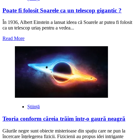
Poate fi folosit Soarele ca un telescop gigantic ?
În 1936, Albert Einstein a lansat ideea că Soarele ar putea fi folosit
ca un telescop uriaș pentru a vedea...
Read
Read More
more
about
Poate
fi
folosit
Soarele
ca
un
telescop
gigantic
?
Știință
Teoria conform căreia trăim într-o gaură neagră
Găurile negre sunt obiecte misterioase din spațiu care ne pun la
încercare înțelegerea fizicii. Fizicienii au propus idei intrigante