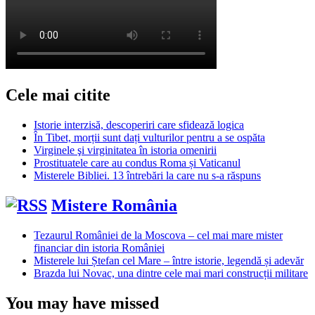
Cele mai citite
Istorie interzisă, descoperiri care sfidează logica
În Tibet, morții sunt dați vulturilor pentru a se ospăta
Virginele şi virginitatea în istoria omenirii
Prostituatele care au condus Roma și Vaticanul
Misterele Bibliei. 13 întrebări la care nu s-a răspuns
Mistere România
Tezaurul României de la Moscova – cel mai mare mister
financiar din istoria României
Misterele lui Ștefan cel Mare – între istorie, legendă și adevăr
Brazda lui Novac, una dintre cele mai mari construcții militare
You may have missed