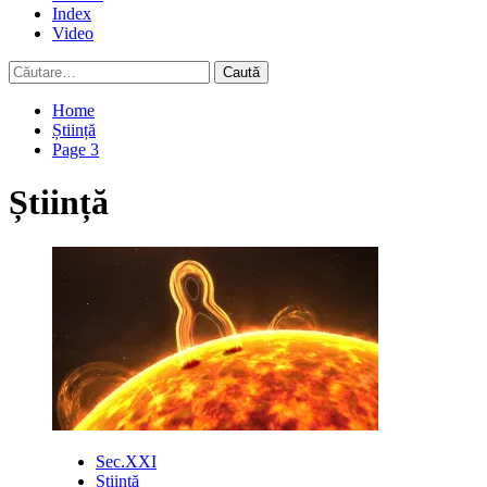
Index
Video
Caută
după:
Home
Știință
Page 3
Știință
Sec.XXI
Știință