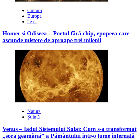
Cultură
Europa
î.e.n.
Homer și Odiseea – Poetul fără chip, epopeea care
ascunde mistere de aproape trei milenii
Natură
Știință
Venus – Iadul Sistemului Solar. Cum s-a transformat
„sora geamănă” a Pământului într-o lume infernală