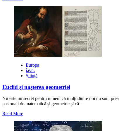
more
about
Povestea
primei
călătorii
cu
automobilul
din
istorie
Europa
î.e.n.
Știință
Euclid și nașterea geometriei
Nu este un secret pentru nimeni că mulți dintre noi nu sunt prea
pasionați de matematică și geometrie și că...
Read
Read More
more
about
Euclid