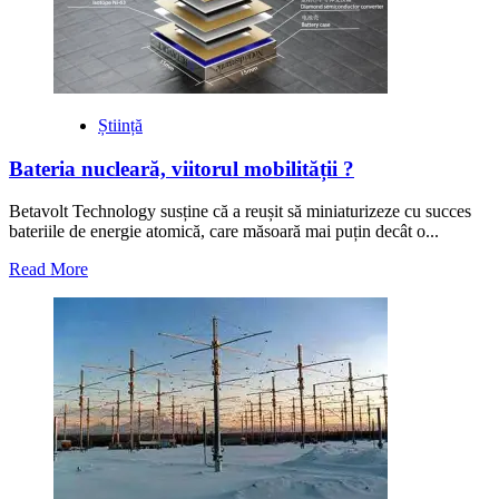
Antichității
Știință
Bateria nucleară, viitorul mobilității ?
Betavolt Technology susține că a reușit să miniaturizeze cu succes
bateriile de energie atomică, care măsoară mai puțin decât o...
Read
Read More
more
about
Bateria
nucleară,
viitorul
mobilității
?