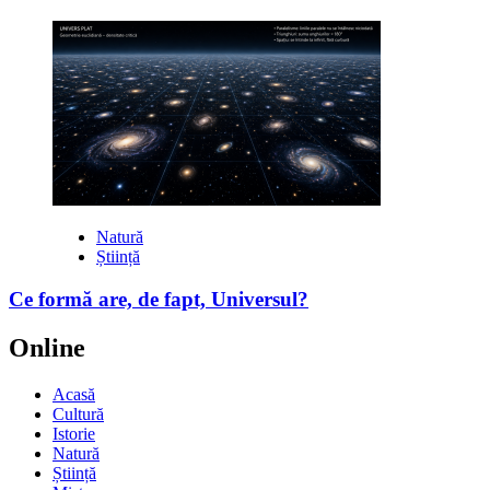
Natură
Știință
Ce formă are, de fapt, Universul?
Online
Acasă
Cultură
Istorie
Natură
Știință