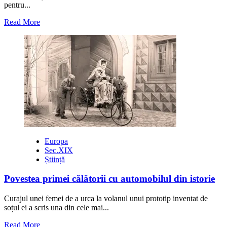
pentru...
Read
Read More
more
about
Teoria
conform
căreia
trăim
într-
o
gaură
neagră
Europa
Sec.XIX
Știință
Povestea primei călătorii cu automobilul din istorie
Curajul unei femei de a urca la volanul unui prototip inventat de
soțul ei a scris una din cele mai...
Read
Read More