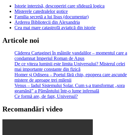
Istorie interzisă, descoperiri care sfidează logica
Misterele catedralelor gotice
Familia secretă a lui Iisus (documentar)
Arderea Bibliotecii din Alexandria
Cea mai mare catastrofă aviatică din istorie
Articole noi
Căderea Cartaginei în mâinile vandalilor – momentul care a
condamnat Imperiul Roman de Apus
De ce viteza luminii este limita Universului? Misterul celei
mai importante constante din fizică
Homer și Odiseea – Poetul fără chip, epopeea care ascunde
mistere de aproape trei milenii
Venus – Iadul Sistemului Solar. Cum s-a transformat „sora
geamănă” a Pământului într-o lume infernală
Ce formă are, de fapt, Universul?
Recomandări video