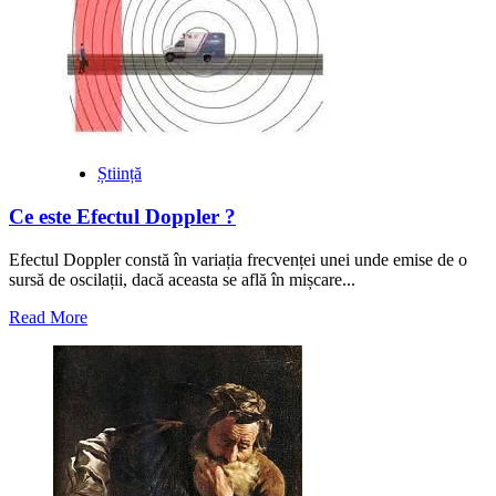
„Sunt
prin
moştenire
un
evreu,
prin
cetăţenie
un
elveţian
Știință
şi
prin
Ce este Efectul Doppler ?
constituţie
fiinţă
Efectul Doppler constă în variația frecvenței unei unde emise de o
umană”
sursă de oscilații, dacă aceasta se află în mișcare...
Read
Read More
more
about
Ce
este
Efectul
Doppler
?