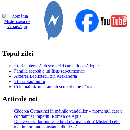
Dezastrele
care
au
marcat
istoria
NASA
Topul zilei
Istorie interzisă, descoperiri care sfidează logica
Familia secretă a lui Iisus (documentar)
Arderea Bibliotecii din Alexandria
Istoria Săpunului
Cele mai bizare cranii descoperite pe Pământ
Articole noi
Căderea Cartaginei în mâinile vandalilor – momentul care a
condamnat Imperiul Roman de Apus
De ce viteza luminii este limita Universului? Misterul celei
mai importante constante din fizică