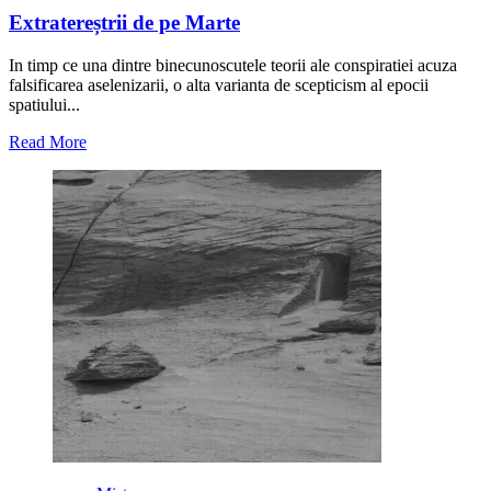
Extratereștrii de pe Marte
In timp ce una dintre binecunoscutele teorii ale conspiratiei acuza
falsificarea aselenizarii, o alta varianta de scepticism al epocii
spatiului...
Read
Read More
more
about
Extratereștrii
de
pe
Marte