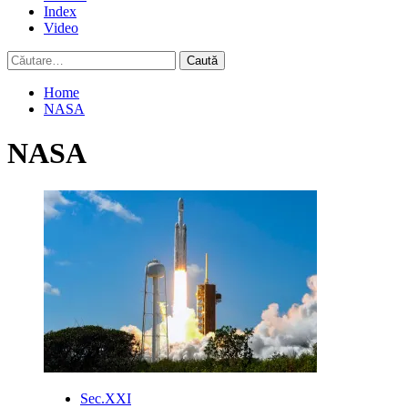
Index
Video
Caută
după:
Home
NASA
NASA
Sec.XXI