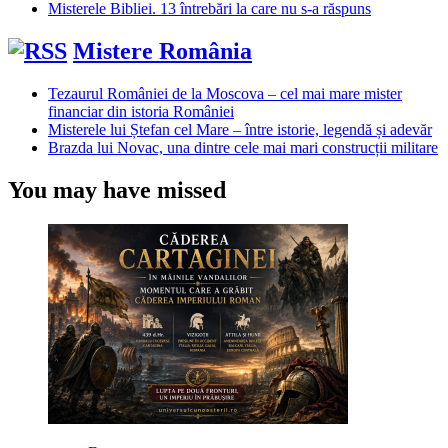
Misterele Bibliei. 13 întrebări la care nu s-a răspuns
Mistere România
Tezaurul României de la Moscova – cel mai mare mister
financiar din istoria României
Misterele lui Ștefan cel Mare – între istorie, legendă și adevăr
Brazda lui Novac, una dintre cele mai mari construcții militare
You may have missed