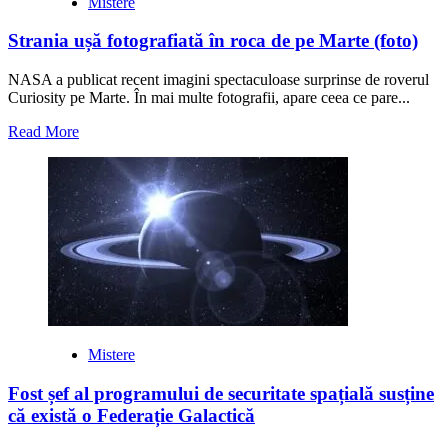
Mistere
Strania ușă fotografiată în roca de pe Marte (foto)
NASA a publicat recent imagini spectaculoase surprinse de roverul
Curiosity pe Marte. În mai multe fotografii, apare ceea ce pare...
Read
Read More
more
about
Strania
ușă
fotografiată
în
roca
de
pe
Marte
(foto)
Mistere
Fost șef al programului de securitate spațială susține
că există o Federație Galactică