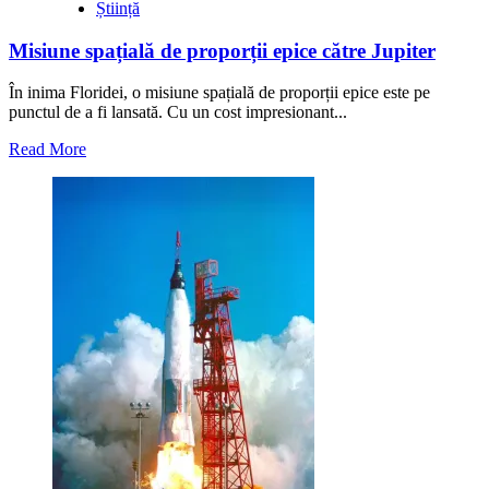
Știință
Misiune spațială de proporții epice către Jupiter
În inima Floridei, o misiune spațială de proporții epice este pe
punctul de a fi lansată. Cu un cost impresionant...
Read
Read More
more
about
Misiune
spațială
de
proporții
epice
către
Jupiter