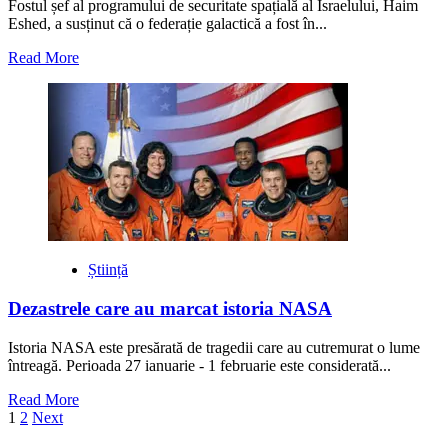
Fostul șef al programului de securitate spațială al Israelului, Haim
Eshed, a susținut că o federație galactică a fost în...
Read
Read More
more
about
Fost
șef
al
programului
de
securitate
spațială
susține
că
Știință
există
o
Dezastrele care au marcat istoria NASA
Federație
Galactică
Istoria NASA este presărată de tragedii care au cutremurat o lume
întreagă. Perioada 27 ianuarie - 1 februarie este considerată...
Read
Read More
Paginație
more
1
2
Next
about
articole