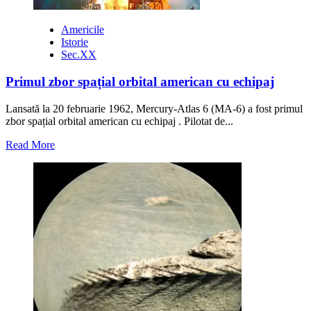
Americile
Istorie
Sec.XX
Primul zbor spațial orbital american cu echipaj
Lansată la 20 februarie 1962, Mercury-Atlas 6 (MA-6) a fost primul
zbor spațial orbital american cu echipaj . Pilotat de...
Read
Read More
more
about
Primul
zbor
spațial
orbital
american
cu
echipaj