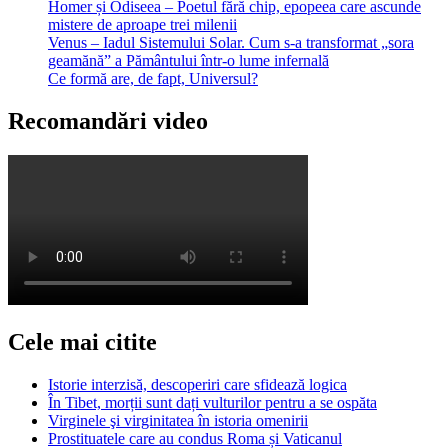
Homer și Odiseea – Poetul fără chip, epopeea care ascunde
mistere de aproape trei milenii
Venus – Iadul Sistemului Solar. Cum s-a transformat „sora
geamănă” a Pământului într-o lume infernală
Ce formă are, de fapt, Universul?
Recomandări video
Cele mai citite
Istorie interzisă, descoperiri care sfidează logica
În Tibet, morții sunt dați vulturilor pentru a se ospăta
Virginele şi virginitatea în istoria omenirii
Prostituatele care au condus Roma și Vaticanul