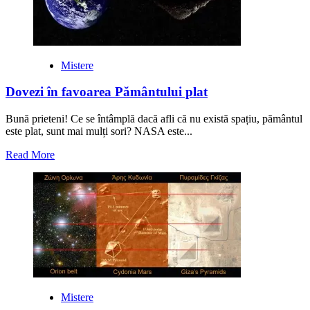
Lună
şi
Marte
Mistere
Dovezi în favoarea Pământului plat
Bună prieteni! Ce se întâmplă dacă afli că nu există spațiu, pământul
este plat, sunt mai mulți sori? NASA este...
Read
Read More
more
about
Dovezi
în
favoarea
Pământului
plat
Mistere