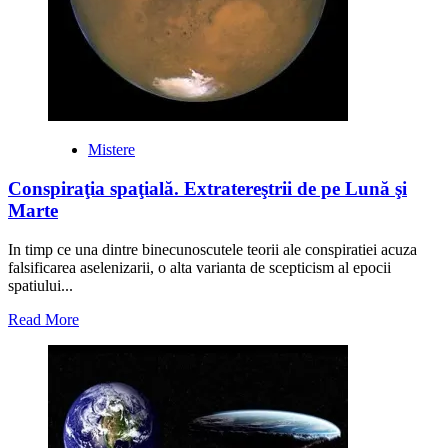
Mistere
Conspiraţia spaţială. Extratereştrii de pe Lună şi
Marte
In timp ce una dintre binecunoscutele teorii ale conspiratiei acuza
falsificarea aselenizarii, o alta varianta de scepticism al epocii
spatiului...
Read
Read More
more
about
Conspiraţia
spaţială.
Extratereştrii
de
pe