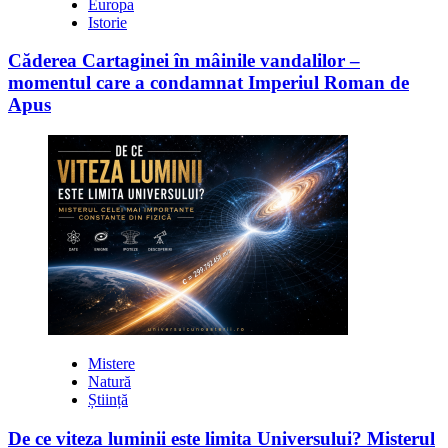
Europa
Istorie
Căderea Cartaginei în mâinile vandalilor –
momentul care a condamnat Imperiul Roman de
Apus
Mistere
Natură
Știință
De ce viteza luminii este limita Universului? Misterul