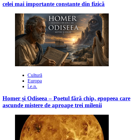
celei mai importante constante din fizică
Cultură
Europa
î.e.n.
Homer și Odiseea – Poetul fără chip, epopeea care
ascunde mistere de aproape trei milenii